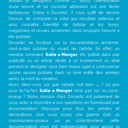
artistes et designers comme
...
. Aussi, l’identification
d’une œuvre et sa correcte attribution est une tâche
fastidieuse. Grâce à Docantic, il vous suffit de décrire
l’œuvre, de comparer la vôtre aux résultats obtenus et
ainsi connaître l’identité de l’artiste et les livres,
magazines et revues anciennes dans lesquels l’œuvre a
été publiée.
Docantic se focalise sur la documentation ancienne,
c’est-à-dire publiée du vivant de l’artiste. En effet, un
meuble, luminaire,
Salle a Manger
, etc. publié dans une
publicité ou un article dédié à un évènement où était
présent le designer sera bien moins sujet à controverse
qu’une œuvre publiée dans un livre édité des années
après la mort du créateur.
Alors, êtes-vous sûr que l’artiste soit bien
...
? Le prix
pour le/la/les
Salle a Manger
n’est pas sur ou sous-
évalué ? Notre mission chez Docantic est justement de
vous aider à répondre à ces questions en fournissant une
documentation d’époque pour tous les artistes et
décorateurs. Que vous soyez une galerie d’art, un
commissaire-priseur ou un collectionneur, cette
documentation vous est indispensable pour assoir la