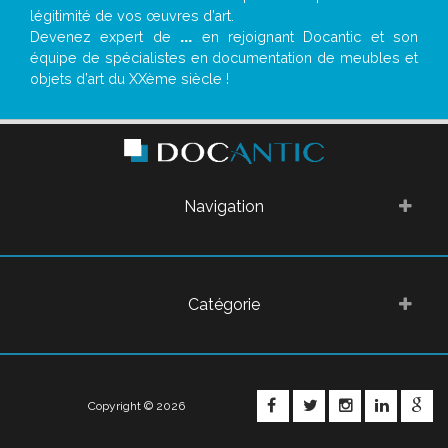
légitimité de vos œuvres d’art.
Devenez expert de
...
en rejoignant Docantic et son
équipe de spécialistes en documentation de meubles et
objets d’art du XXème siècle !
Navigation
Catégorie
FACEBOOK
TWITTER
INSTAGRA
LINKE
G
Copyright © 2026