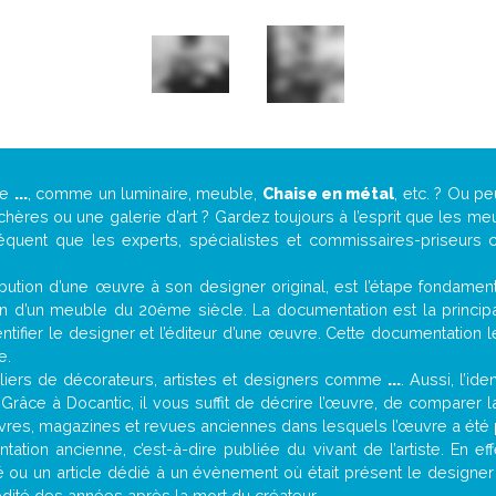
de
...
, comme un luminaire, meuble,
Chaise en métal
, etc. ? Ou 
ères ou une galerie d’art ? Gardez toujours à l’esprit que les me
réquent que les experts, spécialistes et commissaires-priseurs c
attribution d’une œuvre à son designer original, est l’étape fondame
on d’un meuble du 20ème siècle. La documentation est la principal
tifier le designer et l’éditeur d’une œuvre. Cette documentation 
e.
iers de décorateurs, artistes et designers comme
...
. Aussi, l’id
. Grâce à Docantic, il vous suffit de décrire l’œuvre, de comparer l
es livres, magazines et revues anciennes dans lesquels l’œuvre a été 
ation ancienne, c’est-à-dire publiée du vivant de l’artiste. En ef
ité ou un article dédié à un évènement où était présent le designe
dité des années après la mort du créateur.