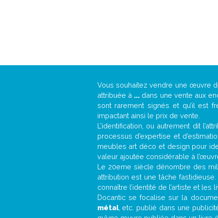
Vous souhaitez vendre une œuvre 
attribuée à
...
dans une vente aux ench
sont rarement signés et qu’il est f
impactant ainsi le prix de vente.
L’identification, ou autrement dit l’
processus d’expertise et d’estimati
meubles art déco et design pour iden
valeur ajoutée considérable à l’œuvr
Le 20eme siècle dénombre des mill
attribution est une tâche fastidieuse
connaître l’identité de l’artiste et l
Docantic se focalise sur la document
métal
, etc. publié dans une public
qu’une œuvre publiée dans un livre é