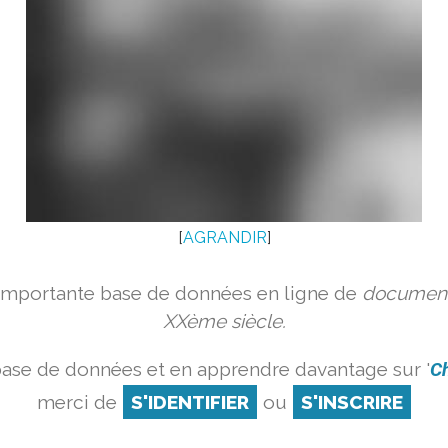
[
AGRANDIR
]
 importante base de données en ligne de
document
XXème siècle.
base de données et en apprendre davantage sur '
Ch
merci de
S'IDENTIFIER
ou
S'INSCRIRE