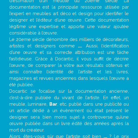
d’estimation d’un meuble du 20ème siècle. La
documentation est la principale ressource utilisée par
l’expert en meubles art déco et design pour identifier le
designer et l’éditeur d’une œuvre. Cette documentation
légitime une expertise et apporte une valeur ajoutée
considérable à l’œuvre.
Le 20eme siècle dénombre des milliers de décorateurs,
artistes et designers comme
...
. Aussi, l’identification
d’une œuvre et sa correcte attribution est une tâche
fastidieuse. Grâce à Docantic, il vous suffit de décrire
l’œuvre, de comparer la vôtre aux résultats obtenus et
ainsi connaître l’identité de l’artiste et les livres,
magazines et revues anciennes dans lesquels l’œuvre a
été publiée.
Docantic se focalise sur la documentation ancienne,
c’est-à-dire publiée du vivant de l’artiste. En effet, un
meuble, luminaire,
Bar
, etc. publié dans une publicité ou
un article dédié à un évènement où était présent le
designer sera bien moins sujet à controverse qu’une
œuvre publiée dans un livre édité des années après la
mort du créateur.
Alors, êtes-vous sûr que l’artiste soit bien
...
? Le prix