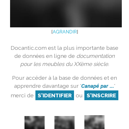
[
AGRANDIR
]
Docantic.com est la plus importante base
de données en ligne de
documentation
pour les meubles du XXème siècle.
Pour accéder à la base de données et en
apprendre davantage sur '
Canapé par ...
'
merci de
S'IDENTIFIER
ou
S'INSCRIRE