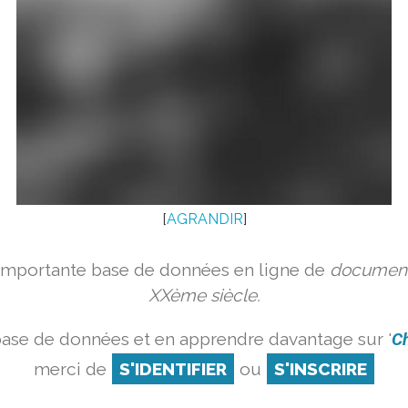
[
AGRANDIR
]
 importante base de données en ligne de
document
XXème siècle.
base de données et en apprendre davantage sur '
Ch
merci de
S'IDENTIFIER
ou
S'INSCRIRE