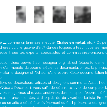
de
...
, comme un luminaire, meuble,
Chaise en métal
, etc. ? Ou 
ères ou une galerie d’art ? Gardez toujours à l’esprit que les me
réquent que les experts, spécialistes et commissaires-priseurs c
attribution d’une œuvre à son designer original, est l’étape fondame
on d’un meuble du 20ème siècle. La documentation est la principal
tifier le designer et l’éditeur d’une œuvre. Cette documentation 
e.
iers de décorateurs, artistes et designers comme
...
. Aussi, l’id
. Grâce à Docantic, il vous suffit de décrire l’œuvre, de comparer l
es livres, magazines et revues anciennes dans lesquels l’œuvre a été 
ation ancienne, c’est-à-dire publiée du vivant de l’artiste. En ef
ité ou un article dédié à un évènement où était présent le designe