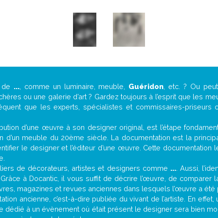
e de
...
, comme un luminaire, meuble,
Guéridon
, etc. ? Ou pe
ères ou une galerie d’art ? Gardez toujours à l’esprit que les me
réquent que les experts, spécialistes et commissaires-priseurs c
attribution d’une œuvre à son designer original, est l’étape fondame
on d’un meuble du 20ème siècle. La documentation est la principal
tifier le designer et l’éditeur d’une œuvre. Cette documentation 
e.
iers de décorateurs, artistes et designers comme
...
. Aussi, l’id
. Grâce à Docantic, il vous suffit de décrire l’œuvre, de comparer l
es livres, magazines et revues anciennes dans lesquels l’œuvre a été 
tion ancienne, c’est-à-dire publiée du vivant de l’artiste. En effet
cle dédié à un évènement où était présent le designer sera bien m