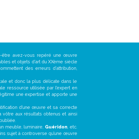
ut-être avez-vous repéré une œuvre
ubles et objets d’art du XXème siècle
ommettent des erreurs d’attribution,
ntale et donc la plus délicate dans le
e ressource utilisée par l’expert en
légitime une expertise et apporte une
entification d’une œuvre et sa correcte
a vôtre aux résultats obtenus et ainsi
publiée.
, un meuble, luminaire,
Guéridon
, etc.
oins sujet à controverse qu’une œuvre