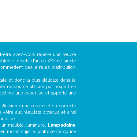
ut-être avez-vous repéré une œuvre
ubles et objets d’art du XXème siècle
ommettent des erreurs d’attribution,
ntale et donc la plus délicate dans le
e ressource utilisée par l’expert en
légitime une expertise et apporte une
entification d’une œuvre et sa correcte
a vôtre aux résultats obtenus et ainsi
publiée.
t, un meuble, luminaire,
Lampadaire
,
bien moins sujet à controverse qu’une