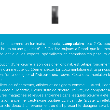
 de
...
, comme un luminaire, meuble,
Lampadaire
, etc. ? Ou pe
ères ou une galerie d’art ? Gardez toujours à l’esprit que les me
réquent que les experts, spécialistes et commissaires-priseurs c
attribution d’une œuvre à son designer original, est l’étape fondame
on d’un meuble du 20ème siècle. La documentation est la principal
tifier le designer et l’éditeur d’une œuvre. Cette documentation 
e.
iers de décorateurs, artistes et designers comme
...
. Aussi, l’id
. Grâce à Docantic, il vous suffit de décrire l’œuvre, de comparer l
es livres, magazines et revues anciennes dans lesquels l’œuvre a été 
tion ancienne, c’est-à-dire publiée du vivant de l’artiste. En effe
 article dédié à un évènement où était présent le designer sera 