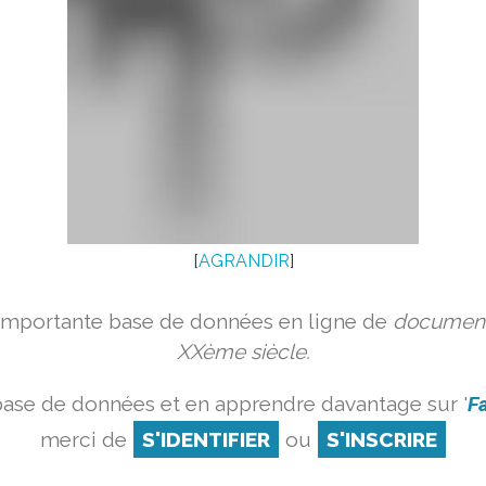
[
AGRANDIR
]
 importante base de données en ligne de
document
XXème siècle.
base de données et en apprendre davantage sur '
Fa
merci de
S'IDENTIFIER
ou
S'INSCRIRE