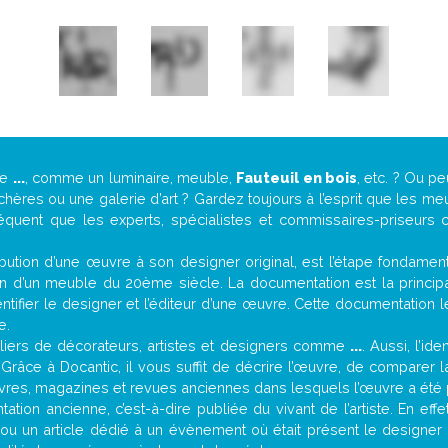
de
...
, comme un luminaire, meuble,
Fauteuil en bois
, etc. ? Ou 
ères ou une galerie d’art ? Gardez toujours à l’esprit que les me
réquent que les experts, spécialistes et commissaires-priseurs c
attribution d’une œuvre à son designer original, est l’étape fondame
on d’un meuble du 20ème siècle. La documentation est la principal
tifier le designer et l’éditeur d’une œuvre. Cette documentation 
e.
iers de décorateurs, artistes et designers comme
...
. Aussi, l’id
. Grâce à Docantic, il vous suffit de décrire l’œuvre, de comparer l
es livres, magazines et revues anciennes dans lesquels l’œuvre a été 
tion ancienne, c’est-à-dire publiée du vivant de l’artiste. En eff
é ou un article dédié à un évènement où était présent le designer