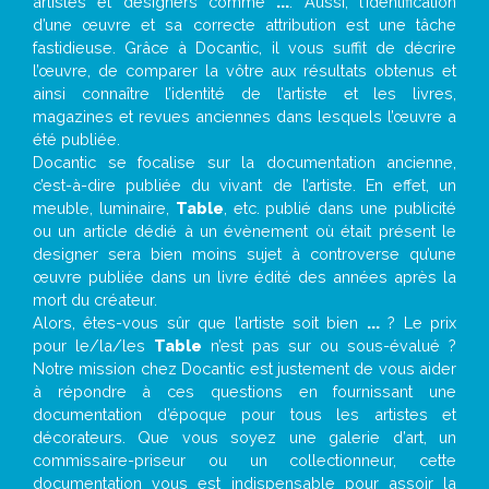
artistes et designers comme
...
. Aussi, l’identification
d’une œuvre et sa correcte attribution est une tâche
fastidieuse. Grâce à Docantic, il vous suffit de décrire
l’œuvre, de comparer la vôtre aux résultats obtenus et
ainsi connaître l’identité de l’artiste et les livres,
magazines et revues anciennes dans lesquels l’œuvre a
été publiée.
Docantic se focalise sur la documentation ancienne,
c’est-à-dire publiée du vivant de l’artiste. En effet, un
meuble, luminaire,
Table
, etc. publié dans une publicité
ou un article dédié à un évènement où était présent le
designer sera bien moins sujet à controverse qu’une
œuvre publiée dans un livre édité des années après la
mort du créateur.
Alors, êtes-vous sûr que l’artiste soit bien
...
? Le prix
pour le/la/les
Table
n’est pas sur ou sous-évalué ?
Notre mission chez Docantic est justement de vous aider
à répondre à ces questions en fournissant une
documentation d’époque pour tous les artistes et
décorateurs. Que vous soyez une galerie d’art, un
commissaire-priseur ou un collectionneur, cette
documentation vous est indispensable pour assoir la