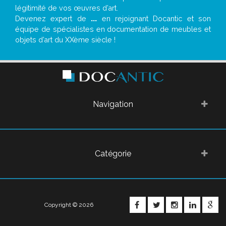
légitimité de vos œuvres d’art.
Devenez expert de
...
en rejoignant Docantic et son
équipe de spécialistes en documentation de meubles et
objets d’art du XXème siècle !
Navigation
Catégorie
FACEBOOK
TWITTER
INSTAGRA
LINKE
G
Copyright © 2026