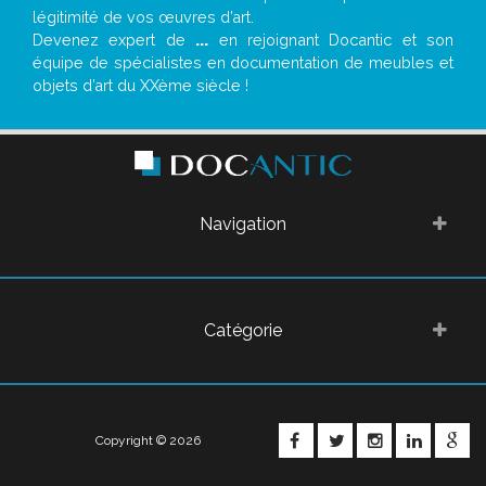
légitimité de vos œuvres d’art.
Devenez expert de
...
en rejoignant Docantic et son
équipe de spécialistes en documentation de meubles et
objets d’art du XXème siècle !
Navigation
Catégorie
FACEBOOK
TWITTER
INSTAGRA
LINKE
G
Copyright © 2026