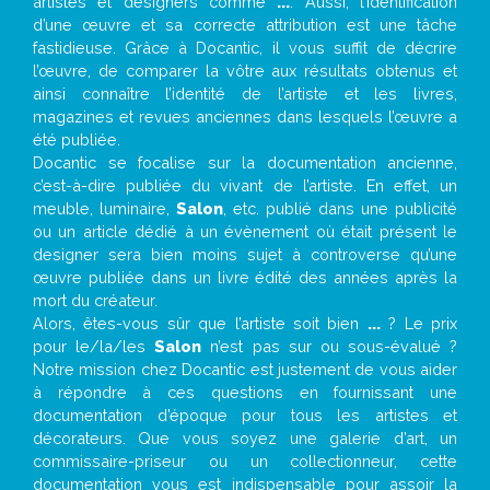
artistes et designers comme
...
. Aussi, l’identification
d’une œuvre et sa correcte attribution est une tâche
fastidieuse. Grâce à Docantic, il vous suffit de décrire
l’œuvre, de comparer la vôtre aux résultats obtenus et
ainsi connaître l’identité de l’artiste et les livres,
magazines et revues anciennes dans lesquels l’œuvre a
été publiée.
Docantic se focalise sur la documentation ancienne,
c’est-à-dire publiée du vivant de l’artiste. En effet, un
meuble, luminaire,
Salon
, etc. publié dans une publicité
ou un article dédié à un évènement où était présent le
designer sera bien moins sujet à controverse qu’une
œuvre publiée dans un livre édité des années après la
mort du créateur.
Alors, êtes-vous sûr que l’artiste soit bien
...
? Le prix
pour le/la/les
Salon
n’est pas sur ou sous-évalué ?
Notre mission chez Docantic est justement de vous aider
à répondre à ces questions en fournissant une
documentation d’époque pour tous les artistes et
décorateurs. Que vous soyez une galerie d’art, un
commissaire-priseur ou un collectionneur, cette
documentation vous est indispensable pour assoir la