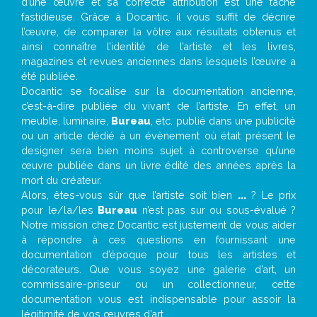
d’une œuvre et sa correcte attribution est une tâche
fastidieuse. Grâce à Docantic, il vous suffit de décrire
l’œuvre, de comparer la vôtre aux résultats obtenus et
ainsi connaître l’identité de l’artiste et les livres,
magazines et revues anciennes dans lesquels l’œuvre a
été publiée.
Docantic se focalise sur la documentation ancienne,
c’est-à-dire publiée du vivant de l’artiste. En effet, un
meuble, luminaire,
Bureau
, etc. publié dans une publicité
ou un article dédié à un évènement où était présent le
designer sera bien moins sujet à controverse qu’une
œuvre publiée dans un livre édité des années après la
mort du créateur.
Alors, êtes-vous sûr que l’artiste soit bien
...
? Le prix
pour le/la/les
Bureau
n’est pas sur ou sous-évalué ?
Notre mission chez Docantic est justement de vous aider
à répondre à ces questions en fournissant une
documentation d’époque pour tous les artistes et
décorateurs. Que vous soyez une galerie d’art, un
commissaire-priseur ou un collectionneur, cette
documentation vous est indispensable pour assoir la
légitimité de vos œuvres d’art.