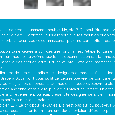
de
...
, comme un luminaire, meuble,
Lit
, etc. ? Ou peut-être avez
alerie d’art ? Gardez toujours à l’esprit que les meubles et objet
 experts, spécialistes et commissaires-priseurs commettent des erre
attribution d’une œuvre à son designer original, est l’étape fondame
on d’un meuble du 20ème siècle. La documentation est la principal
tifier le designer et l’éditeur d’une œuvre. Cette documentation 
e.
iers de décorateurs, artistes et designers comme
...
. Aussi, l’id
. Grâce à Docantic, il vous suffit de décrire l’œuvre, de comparer l
es livres, magazines et revues anciennes dans lesquels l’œuvre a été 
tion ancienne, c’est-à-dire publiée du vivant de l’artiste. En effet
édié à un évènement où était présent le designer sera bien moi
es après la mort du créateur.
it bien
...
? Le prix pour le/la/les
Lit
n’est pas sur ou sous-évalu
à ces questions en fournissant une documentation d’époque pour t