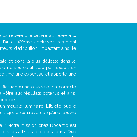
-vous repéré une œuvre attribuée à
...
s d’art du XXème siècle sont rarement
urs d’attribution, impactant ainsi le
ntale et donc la plus délicate dans le
e ressource utilisée par l’expert en
légitime une expertise et apporte une
entification d’une œuvre et sa correcte
a vôtre aux résultats obtenus et ainsi
publiée.
, un meuble, luminaire,
Lit
, etc. publié
ns sujet à controverse qu’une œuvre
é ? Notre mission chez Docantic est
ous les artistes et décorateurs. Que