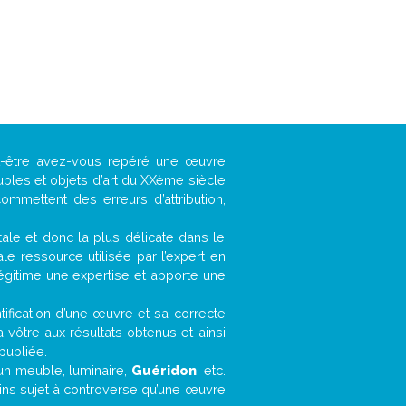
ut-être avez-vous repéré une œuvre
ubles et objets d’art du XXème siècle
ommettent des erreurs d’attribution,
ntale et donc la plus délicate dans le
e ressource utilisée par l’expert en
légitime une expertise et apporte une
entification d’une œuvre et sa correcte
a vôtre aux résultats obtenus et ainsi
publiée.
, un meuble, luminaire,
Guéridon
, etc.
oins sujet à controverse qu’une œuvre