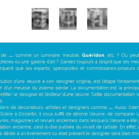
e de
...
, comme un luminaire, meuble,
Guéridon
, etc. ? Ou pe
ères ou une galerie d’art ? Gardez toujours à l’esprit que les me
réquent que les experts, spécialistes et commissaires-priseurs c
attribution d’une œuvre à son designer original, est l’étape fondame
on d’un meuble du 20ème siècle. La documentation est la principal
tifier le designer et l’éditeur d’une œuvre. Cette documentation 
e.
iers de décorateurs, artistes et designers comme
...
. Aussi, l’id
. Grâce à Docantic, il vous suffit de décrire l’œuvre, de comparer l
es livres, magazines et revues anciennes dans lesquels l’œuvre a été 
tion ancienne, c’est-à-dire publiée du vivant de l’artiste. En effet
cle dédié à un évènement où était présent le designer sera bien m