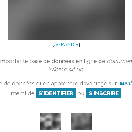
[
AGRANDIR
]
 importante base de données en ligne de
document
XXème siècle.
e de données et en apprendre davantage sur '
Meub
merci de
S'IDENTIFIER
ou
S'INSCRIRE