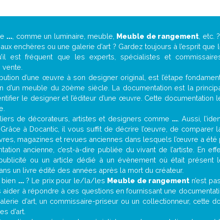
de
...
, comme un luminaire, meuble,
Meuble de rangement
, etc.
ux enchères ou une galerie d’art ? Gardez toujours à l’esprit que
’il est fréquent que les experts, spécialistes et commissair
e vente.
attribution d’une œuvre à son designer original, est l’étape fondame
on d’un meuble du 20ème siècle. La documentation est la principal
tifier le designer et l’éditeur d’une œuvre. Cette documentation 
e.
iers de décorateurs, artistes et designers comme
...
. Aussi, l’id
. Grâce à Docantic, il vous suffit de décrire l’œuvre, de comparer l
es livres, magazines et revues anciennes dans lesquels l’œuvre a été 
ation ancienne, c’est-à-dire publiée du vivant de l’artiste. En eff
 publicité ou un article dédié à un évènement où était présent 
ns un livre édité des années après la mort du créateur.
t bien
...
? Le prix pour le/la/les
Meuble de rangement
n’est pa
 aider à répondre à ces questions en fournissant une documentatio
erie d’art, un commissaire-priseur ou un collectionneur, cette 
s d’art.