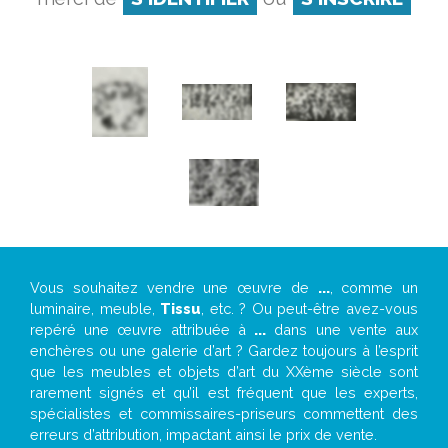
Vous souhaitez vendre une œuvre de
...
, comme un
luminaire, meuble,
Tissu
, etc. ? Ou peut-être avez-vous
repéré une œuvre attribuée à
...
dans une vente aux
enchères ou une galerie d’art ? Gardez toujours à l’esprit
que les meubles et objets d’art du XXème siècle sont
rarement signés et qu’il est fréquent que les experts,
spécialistes et commissaires-priseurs commettent des
erreurs d’attribution, impactant ainsi le prix de vente.