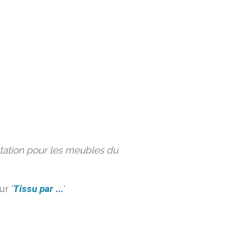
ation pour les meubles du
r '
Tissu par ...
'