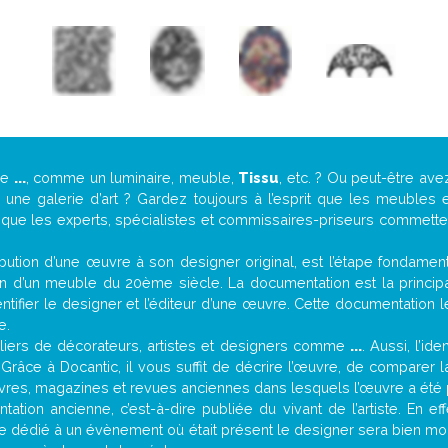
de
...
, comme un luminaire, meuble,
Tissu
, etc. ? Ou peut-être av
ne galerie d’art ? Gardez toujours à l’esprit que les meubles e
t que les experts, spécialistes et commissaires-priseurs commettent
attribution d’une œuvre à son designer original, est l’étape fondame
on d’un meuble du 20ème siècle. La documentation est la principal
tifier le designer et l’éditeur d’une œuvre. Cette documentation 
e.
iers de décorateurs, artistes et designers comme
...
. Aussi, l’id
. Grâce à Docantic, il vous suffit de décrire l’œuvre, de comparer l
es livres, magazines et revues anciennes dans lesquels l’œuvre a été 
ation ancienne, c’est-à-dire publiée du vivant de l’artiste. En ef
cle dédié à un évènement où était présent le designer sera bien m