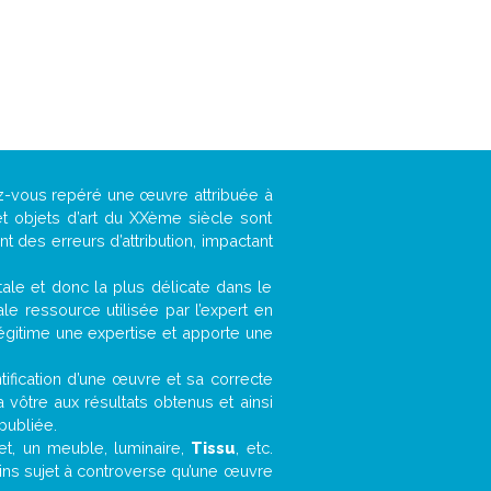
ez-vous repéré une œuvre attribuée à
t objets d’art du XXème siècle sont
 des erreurs d’attribution, impactant
ntale et donc la plus délicate dans le
e ressource utilisée par l’expert en
légitime une expertise et apporte une
entification d’une œuvre et sa correcte
a vôtre aux résultats obtenus et ainsi
publiée.
fet, un meuble, luminaire,
Tissu
, etc.
oins sujet à controverse qu’une œuvre