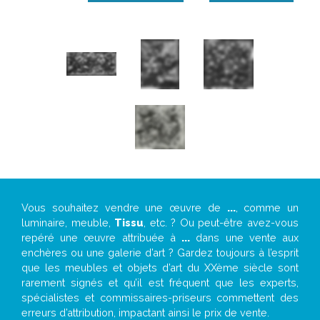
Vous souhaitez vendre une œuvre de
...
, comme un
luminaire, meuble,
Tissu
, etc. ? Ou peut-être avez-vous
repéré une œuvre attribuée à
...
dans une vente aux
enchères ou une galerie d’art ? Gardez toujours à l’esprit
que les meubles et objets d’art du XXème siècle sont
rarement signés et qu’il est fréquent que les experts,
spécialistes et commissaires-priseurs commettent des
erreurs d’attribution, impactant ainsi le prix de vente.