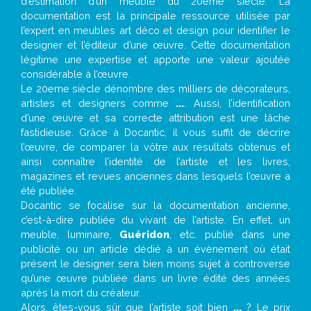
d’estimation d’un meuble du 20ème siècle. La
documentation est la principale ressource utilisée par
l’expert en meubles art déco et design pour identifier le
designer et l’éditeur d’une œuvre. Cette documentation
légitime une expertise et apporte une valeur ajoutée
considérable à l’œuvre.
Le 20eme siècle dénombre des milliers de décorateurs,
artistes et designers comme
...
. Aussi, l’identification
d’une œuvre et sa correcte attribution est une tâche
fastidieuse. Grâce à Docantic, il vous suffit de décrire
l’œuvre, de comparer la vôtre aux résultats obtenus et
ainsi connaître l’identité de l’artiste et les livres,
magazines et revues anciennes dans lesquels l’œuvre a
été publiée.
Docantic se focalise sur la documentation ancienne,
c’est-à-dire publiée du vivant de l’artiste. En effet, un
meuble, luminaire,
Guéridon
, etc. publié dans une
publicité ou un article dédié à un évènement où était
présent le designer sera bien moins sujet à controverse
qu’une œuvre publiée dans un livre édité des années
après la mort du créateur.
Alors, êtes-vous sûr que l’artiste soit bien
...
? Le prix