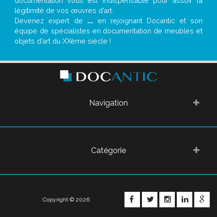
documentation vous est indispensable pour assoir la
légitimité de vos œuvres d’art.
Devenez expert de
...
en rejoignant Docantic et son
équipe de spécialistes en documentation de meubles et
objets d’art du XXème siècle !
Navigation
Catégorie
FACEBOOK
TWITTER
INSTAGRA
LINKE
G
Copyright © 2026