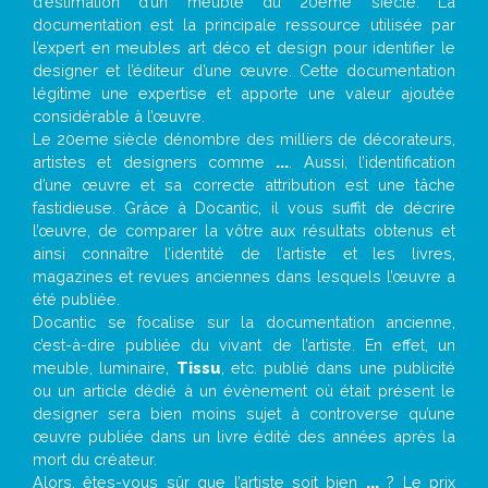
d’estimation d’un meuble du 20ème siècle. La
documentation est la principale ressource utilisée par
l’expert en meubles art déco et design pour identifier le
designer et l’éditeur d’une œuvre. Cette documentation
légitime une expertise et apporte une valeur ajoutée
considérable à l’œuvre.
Le 20eme siècle dénombre des milliers de décorateurs,
artistes et designers comme
...
. Aussi, l’identification
d’une œuvre et sa correcte attribution est une tâche
fastidieuse. Grâce à Docantic, il vous suffit de décrire
l’œuvre, de comparer la vôtre aux résultats obtenus et
ainsi connaître l’identité de l’artiste et les livres,
magazines et revues anciennes dans lesquels l’œuvre a
été publiée.
Docantic se focalise sur la documentation ancienne,
c’est-à-dire publiée du vivant de l’artiste. En effet, un
meuble, luminaire,
Tissu
, etc. publié dans une publicité
ou un article dédié à un évènement où était présent le
designer sera bien moins sujet à controverse qu’une
œuvre publiée dans un livre édité des années après la
mort du créateur.
Alors, êtes-vous sûr que l’artiste soit bien
...
? Le prix