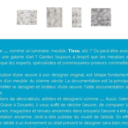
de
...
, comme un luminaire, meuble,
Tissu
, etc. ? Ou peut-être av
ne galerie d’art ? Gardez toujours à l’esprit que les meubles e
t que les experts, spécialistes et commissaires-priseurs commettent
attribution d’une œuvre à son designer original, est l’étape fondame
on d’un meuble du 20ème siècle. La documentation est la principal
tifier le designer et l’éditeur d’une œuvre. Cette documentation 
e.
iers de décorateurs, artistes et designers comme
...
. Aussi, l’id
. Grâce à Docantic, il vous suffit de décrire l’œuvre, de comparer l
es livres, magazines et revues anciennes dans lesquels l’œuvre a été 
ation ancienne, c’est-à-dire publiée du vivant de l’artiste. En ef
cle dédié à un évènement où était présent le designer sera bien m