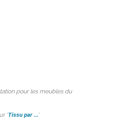
ation pour les meubles du
r '
Tissu par ...
'