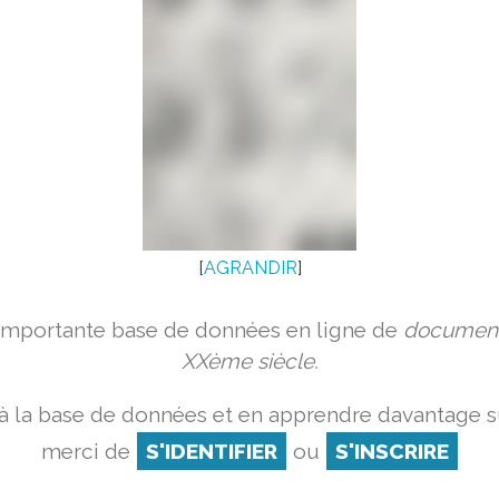
[
AGRANDIR
]
 importante base de données en ligne de
document
XXème siècle.
à la base de données et en apprendre davantage su
merci de
S'IDENTIFIER
ou
S'INSCRIRE