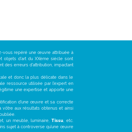
ez-vous repéré une œuvre attribuée à
t objets d’art du XXème siècle sont
 des erreurs d’attribution, impactant
ntale et donc la plus délicate dans le
e ressource utilisée par l’expert en
légitime une expertise et apporte une
entification d’une œuvre et sa correcte
a vôtre aux résultats obtenus et ainsi
publiée.
fet, un meuble, luminaire,
Tissu
, etc.
oins sujet à controverse qu’une œuvre