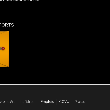
PORTS
vres d'Art
La Patrol !
Emplois
CGVU
Presse