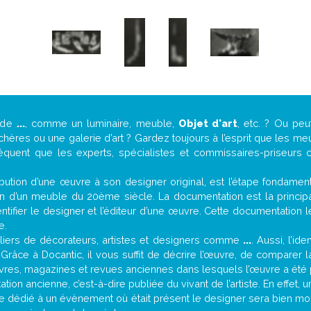
 de
...
, comme un luminaire, meuble,
Objet d'art
, etc. ? Ou pe
ères ou une galerie d’art ? Gardez toujours à l’esprit que les me
réquent que les experts, spécialistes et commissaires-priseurs c
attribution d’une œuvre à son designer original, est l’étape fondame
on d’un meuble du 20ème siècle. La documentation est la principal
tifier le designer et l’éditeur d’une œuvre. Cette documentation 
e.
iers de décorateurs, artistes et designers comme
...
. Aussi, l’id
. Grâce à Docantic, il vous suffit de décrire l’œuvre, de comparer l
es livres, magazines et revues anciennes dans lesquels l’œuvre a été 
ion ancienne, c’est-à-dire publiée du vivant de l’artiste. En effet, 
cle dédié à un évènement où était présent le designer sera bien m