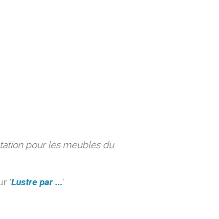
ation pour les meubles du
r '
Lustre par ...
'