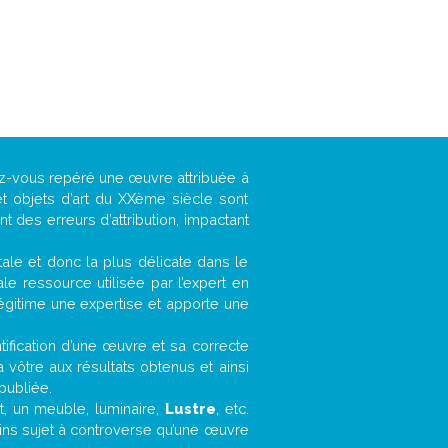
vez-vous repéré une œuvre attribuée à
t objets d’art du XXème siècle sont
 des erreurs d’attribution, impactant
ntale et donc la plus délicate dans le
e ressource utilisée par l’expert en
légitime une expertise et apporte une
entification d’une œuvre et sa correcte
a vôtre aux résultats obtenus et ainsi
publiée.
et, un meuble, luminaire,
Lustre
, etc.
oins sujet à controverse qu’une œuvre