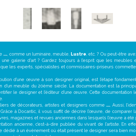
de
...
, comme un luminaire, meuble,
Lustre
, etc. ? Ou peut-être a
ne galerie d’art ? Gardez toujours à l’esprit que les meubles e
t que les experts, spécialistes et commissaires-priseurs commettent
attribution d’une œuvre à son designer original, est l’étape fondame
on d’un meuble du 20ème siècle. La documentation est la principal
tifier le designer et l’éditeur d’une œuvre. Cette documentation 
e.
iers de décorateurs, artistes et designers comme
...
. Aussi, l’id
. Grâce à Docantic, il vous suffit de décrire l’œuvre, de comparer l
es livres, magazines et revues anciennes dans lesquels l’œuvre a été 
ation ancienne, c’est-à-dire publiée du vivant de l’artiste. En eff
cle dédié à un évènement où était présent le designer sera bien m