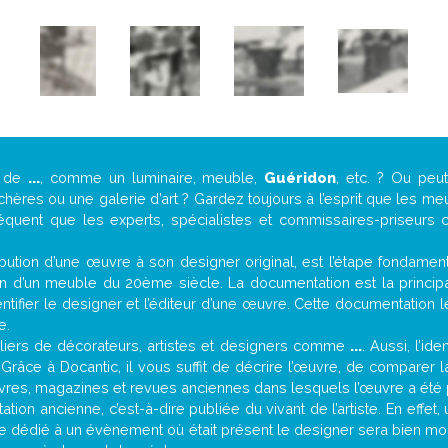
e de
...
, comme un luminaire, meuble,
Guéridon
, etc. ? Ou pe
ères ou une galerie d’art ? Gardez toujours à l’esprit que les me
réquent que les experts, spécialistes et commissaires-priseurs c
attribution d’une œuvre à son designer original, est l’étape fondame
on d’un meuble du 20ème siècle. La documentation est la principal
tifier le designer et l’éditeur d’une œuvre. Cette documentation 
e.
iers de décorateurs, artistes et designers comme
...
. Aussi, l’id
. Grâce à Docantic, il vous suffit de décrire l’œuvre, de comparer l
es livres, magazines et revues anciennes dans lesquels l’œuvre a été 
tion ancienne, c’est-à-dire publiée du vivant de l’artiste. En effet
cle dédié à un évènement où était présent le designer sera bien m