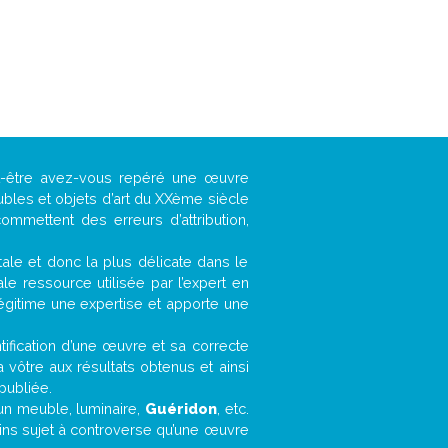
ut-être avez-vous repéré une œuvre
ubles et objets d’art du XXème siècle
ommettent des erreurs d’attribution,
ntale et donc la plus délicate dans le
e ressource utilisée par l’expert en
légitime une expertise et apporte une
entification d’une œuvre et sa correcte
a vôtre aux résultats obtenus et ainsi
publiée.
, un meuble, luminaire,
Guéridon
, etc.
oins sujet à controverse qu’une œuvre