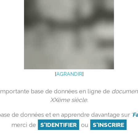
[
AGRANDIR
]
 importante base de données en ligne de
document
XXème siècle.
base de données et en apprendre davantage sur '
Fa
merci de
S'IDENTIFIER
ou
S'INSCRIRE