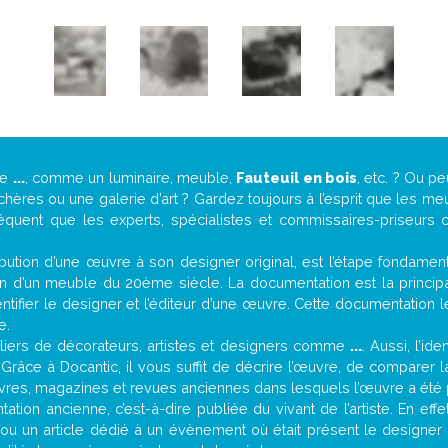
de
...
, comme un luminaire, meuble,
Fauteuil en bois
, etc. ? Ou 
ères ou une galerie d’art ? Gardez toujours à l’esprit que les me
réquent que les experts, spécialistes et commissaires-priseurs c
attribution d’une œuvre à son designer original, est l’étape fondame
on d’un meuble du 20ème siècle. La documentation est la principal
tifier le designer et l’éditeur d’une œuvre. Cette documentation 
e.
iers de décorateurs, artistes et designers comme
...
. Aussi, l’id
. Grâce à Docantic, il vous suffit de décrire l’œuvre, de comparer l
es livres, magazines et revues anciennes dans lesquels l’œuvre a été 
tion ancienne, c’est-à-dire publiée du vivant de l’artiste. En eff
é ou un article dédié à un évènement où était présent le designer