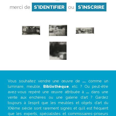
merci de
S'IDENTIFIER
ou
S'INSCRIRE
Vous souhaitez vendre une œuvre de
...
, comme un
luminaire, meuble,
Bibliothèque
, etc. ? Ou peut-être
avez-vous repéré une œuvre attribuée à
...
dans une
vente aux enchères ou une galerie d’art ? Gardez
toujours à l’esprit que les meubles et objets d’art du
XXème siècle sont rarement signés et qu’il est fréquent
que les experts, spécialistes et commissaires-priseurs