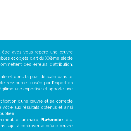
ut-être avez-vous repéré une œuvre
ubles et objets d’art du XXème siècle
ommettent des erreurs d’attribution,
ntale et donc la plus délicate dans le
e ressource utilisée par l’expert en
légitime une expertise et apporte une
entification d’une œuvre et sa correcte
a vôtre aux résultats obtenus et ainsi
publiée.
 un meuble, luminaire,
Plafonnier
, etc.
oins sujet à controverse qu’une œuvre