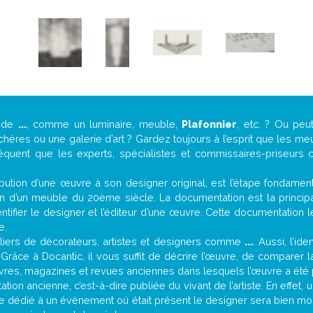
e de
...
, comme un luminaire, meuble,
Plafonnier
, etc. ? Ou pe
ères ou une galerie d’art ? Gardez toujours à l’esprit que les me
réquent que les experts, spécialistes et commissaires-priseurs c
attribution d’une œuvre à son designer original, est l’étape fondame
on d’un meuble du 20ème siècle. La documentation est la principal
tifier le designer et l’éditeur d’une œuvre. Cette documentation 
e.
iers de décorateurs, artistes et designers comme
...
. Aussi, l’id
. Grâce à Docantic, il vous suffit de décrire l’œuvre, de comparer l
es livres, magazines et revues anciennes dans lesquels l’œuvre a été 
ion ancienne, c’est-à-dire publiée du vivant de l’artiste. En effet,
cle dédié à un évènement où était présent le designer sera bien m