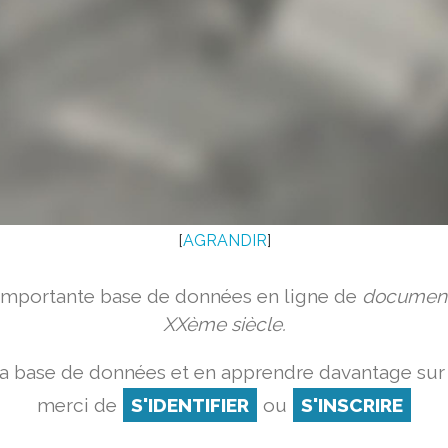
[
AGRANDIR
]
 importante base de données en ligne de
document
XXème siècle.
a base de données et en apprendre davantage sur 
merci de
S'IDENTIFIER
ou
S'INSCRIRE