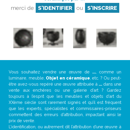
merci de
S'IDENTIFIER
ou
S'INSCRIRE
Vous souhaitez vendre une œuvre de
...
, comme un
luminaire, meuble,
Objet en céramique
, etc. ? Ou peut-
être avez-vous repéré une œuvre attribuée à
...
dans une
vente aux enchères ou une galerie d’art ? Gardez
toujours à l’esprit que les meubles et objets d’art du
XXème siècle sont rarement signés et qu’il est fréquent
que les experts, spécialistes et commissaires-priseurs
commettent des erreurs d’attribution, impactant ainsi le
prix de vente.
L’identification, ou autrement dit l’attribution d’une œuvre à