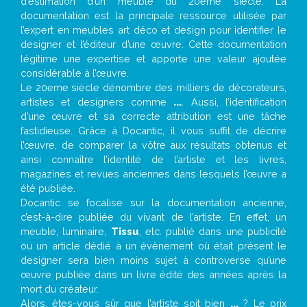
d’estimation d’un meuble du 20ème siècle. La
documentation est la principale ressource utilisée par
l’expert en meubles art déco et design pour identifier le
designer et l’éditeur d’une œuvre. Cette documentation
légitime une expertise et apporte une valeur ajoutée
considérable à l’œuvre.
Le 20eme siècle dénombre des milliers de décorateurs,
artistes et designers comme
...
. Aussi, l’identification
d’une œuvre et sa correcte attribution est une tâche
fastidieuse. Grâce à Docantic, il vous suffit de décrire
l’œuvre, de comparer la vôtre aux résultats obtenus et
ainsi connaître l’identité de l’artiste et les livres,
magazines et revues anciennes dans lesquels l’œuvre a
été publiée.
Docantic se focalise sur la documentation ancienne,
c’est-à-dire publiée du vivant de l’artiste. En effet, un
meuble, luminaire,
Tissu
, etc. publié dans une publicité
ou un article dédié à un évènement où était présent le
designer sera bien moins sujet à controverse qu’une
œuvre publiée dans un livre édité des années après la
mort du créateur.
Alors, êtes-vous sûr que l’artiste soit bien
...
? Le prix