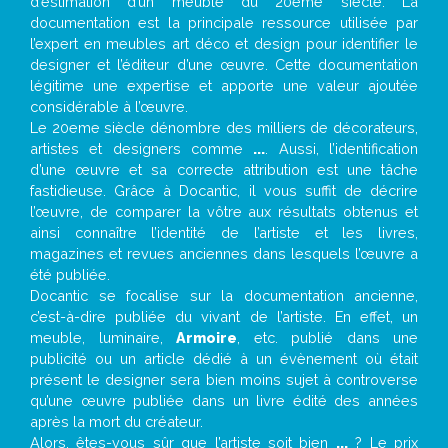
d’estimation d’un meuble du 20ème siècle. La
documentation est la principale ressource utilisée par
l’expert en meubles art déco et design pour identifier le
designer et l’éditeur d’une œuvre. Cette documentation
légitime une expertise et apporte une valeur ajoutée
considérable à l’œuvre.
Le 20eme siècle dénombre des milliers de décorateurs,
artistes et designers comme
...
. Aussi, l’identification
d’une œuvre et sa correcte attribution est une tâche
fastidieuse. Grâce à Docantic, il vous suffit de décrire
l’œuvre, de comparer la vôtre aux résultats obtenus et
ainsi connaître l’identité de l’artiste et les livres,
magazines et revues anciennes dans lesquels l’œuvre a
été publiée.
Docantic se focalise sur la documentation ancienne,
c’est-à-dire publiée du vivant de l’artiste. En effet, un
meuble, luminaire,
Armoire
, etc. publié dans une
publicité ou un article dédié à un évènement où était
présent le designer sera bien moins sujet à controverse
qu’une œuvre publiée dans un livre édité des années
après la mort du créateur.
Alors, êtes-vous sûr que l’artiste soit bien
...
? Le prix