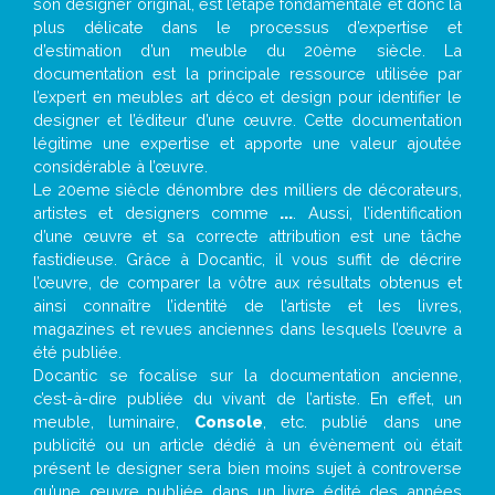
son designer original, est l’étape fondamentale et donc la
plus délicate dans le processus d’expertise et
d’estimation d’un meuble du 20ème siècle. La
documentation est la principale ressource utilisée par
l’expert en meubles art déco et design pour identifier le
designer et l’éditeur d’une œuvre. Cette documentation
légitime une expertise et apporte une valeur ajoutée
considérable à l’œuvre.
Le 20eme siècle dénombre des milliers de décorateurs,
artistes et designers comme
...
. Aussi, l’identification
d’une œuvre et sa correcte attribution est une tâche
fastidieuse. Grâce à Docantic, il vous suffit de décrire
l’œuvre, de comparer la vôtre aux résultats obtenus et
ainsi connaître l’identité de l’artiste et les livres,
magazines et revues anciennes dans lesquels l’œuvre a
été publiée.
Docantic se focalise sur la documentation ancienne,
c’est-à-dire publiée du vivant de l’artiste. En effet, un
meuble, luminaire,
Console
, etc. publié dans une
publicité ou un article dédié à un évènement où était
présent le designer sera bien moins sujet à controverse
qu’une œuvre publiée dans un livre édité des années