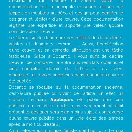
d’estimation d’un meuble du 20ème siècle. La
documentation est la principale ressource utilisée par
l’expert en meubles art déco et design pour identifier le
designer et l’éditeur d’une œuvre. Cette documentation
légitime une expertise et apporte une valeur ajoutée
considérable à l’œuvre.
Le 20eme siècle dénombre des milliers de décorateurs,
artistes et designers comme
...
. Aussi, l’identification
d’une œuvre et sa correcte attribution est une tâche
fastidieuse. Grâce à Docantic, il vous suffit de décrire
l’œuvre, de comparer la vôtre aux résultats obtenus et
ainsi connaître l’identité de l’artiste et les livres,
magazines et revues anciennes dans lesquels l’œuvre a
été publiée.
Docantic se focalise sur la documentation ancienne,
c’est-à-dire publiée du vivant de l’artiste. En effet, un
meuble, luminaire,
Appliques
, etc. publié dans une
publicité ou un article dédié à un évènement où était
présent le designer sera bien moins sujet à controverse
qu’une œuvre publiée dans un livre édité des années
après la mort du créateur.
Alors, êtes-vous sûr que l’artiste soit bien
...
? Le prix