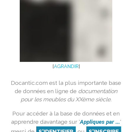
[
AGRANDIR
]
Docantic.com est la plus importante base
de données en ligne de
documentation
pour les meubles du XXème siècle.
Pour accéder à la base de données et en
apprendre davantage sur '
Appliques par ...
'
merci de
S'IDENTIFIER
ou
S'INSCRIRE