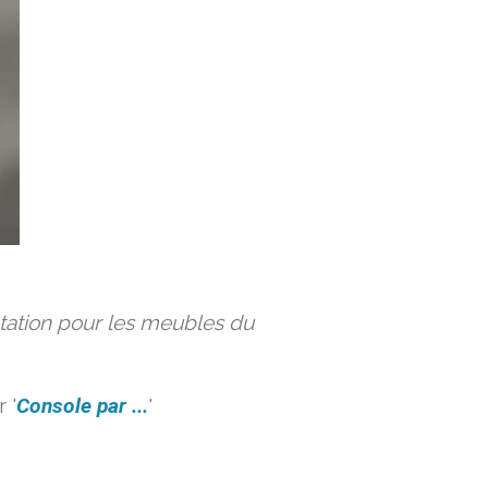
ation pour les meubles du
 '
Console par ...
'