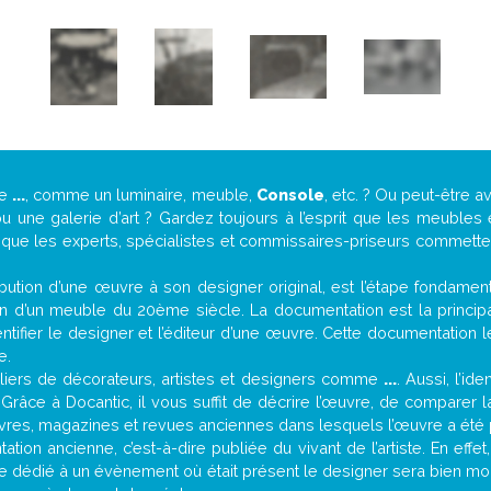
de
...
, comme un luminaire, meuble,
Console
, etc. ? Ou peut-être 
une galerie d’art ? Gardez toujours à l’esprit que les meubles 
t que les experts, spécialistes et commissaires-priseurs commettent
attribution d’une œuvre à son designer original, est l’étape fondame
on d’un meuble du 20ème siècle. La documentation est la principal
tifier le designer et l’éditeur d’une œuvre. Cette documentation 
e.
iers de décorateurs, artistes et designers comme
...
. Aussi, l’id
. Grâce à Docantic, il vous suffit de décrire l’œuvre, de comparer l
es livres, magazines et revues anciennes dans lesquels l’œuvre a été 
tion ancienne, c’est-à-dire publiée du vivant de l’artiste. En effe
cle dédié à un évènement où était présent le designer sera bien m