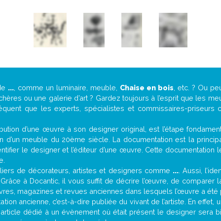
 de
...
, comme un luminaire, meuble,
Chaise en bois
, etc. ? Ou p
ères ou une galerie d’art ? Gardez toujours à l’esprit que les me
réquent que les experts, spécialistes et commissaires-priseurs c
attribution d’une œuvre à son designer original, est l’étape fondame
on d’un meuble du 20ème siècle. La documentation est la principal
tifier le designer et l’éditeur d’une œuvre. Cette documentation 
e.
iers de décorateurs, artistes et designers comme
...
. Aussi, l’id
. Grâce à Docantic, il vous suffit de décrire l’œuvre, de comparer l
es livres, magazines et revues anciennes dans lesquels l’œuvre a été 
ion ancienne, c’est-à-dire publiée du vivant de l’artiste. En effet,
 article dédié à un évènement où était présent le designer sera 