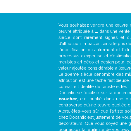
Vous souhaitez vendre une œuvre
œuvre attribuée à
...
dans une vente a
siècle sont rarement signés et qu
d’attribution, impactant ainsi le prix d
L’identification, ou autrement dit l’
processus d’expertise et d’estimati
meubles art déco et design pour iden
valeur ajoutée considérable à l’œuvr
Le 20eme siècle dénombre des mill
attribution est une tâche fastidieuse
connaître l’identité de l’artiste et l
Docantic se focalise sur la document
coucher
, etc. publié dans une pu
controverse qu’une œuvre publiée da
Alors, êtes-vous sûr que l’artiste so
chez Docantic est justement de vous
décorateurs. Que vous soyez une gal
pour assoir la légitimité de vos œuvre