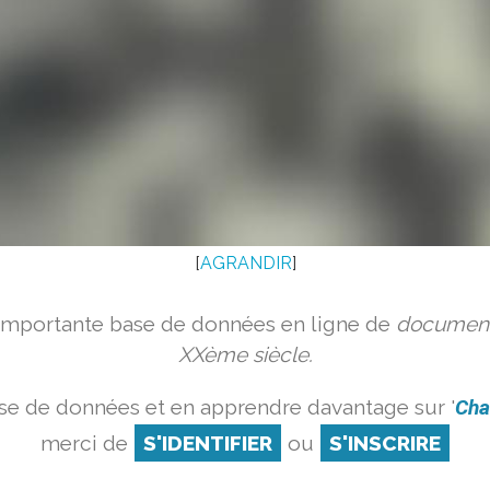
[
AGRANDIR
]
 importante base de données en ligne de
document
XXème siècle.
se de données et en apprendre davantage sur '
Cha
merci de
S'IDENTIFIER
ou
S'INSCRIRE