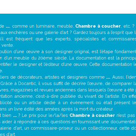
 de
...
, comme un luminaire, meuble,
Chambre à coucher
, etc.
ux enchères ou une galerie d’art ? Gardez toujours à l’esprit que
’il est fréquent que les experts, spécialistes et commissair
e vente.
attribution d’une œuvre à son designer original, est l’étape fondame
on d’un meuble du 20ème siècle. La documentation est la principal
tifier le designer et l’éditeur d’une œuvre. Cette documentation 
e.
iers de décorateurs, artistes et designers comme
...
. Aussi, l’id
. Grâce à Docantic, il vous suffit de décrire l’œuvre, de comparer l
es livres, magazines et revues anciennes dans lesquels l’œuvre a été 
ation ancienne, c’est-à-dire publiée du vivant de l’artiste. En eff
blicité ou un article dédié à un évènement où était présent l
ns un livre édité des années après la mort du créateur.
it bien
...
? Le prix pour le/la/les
Chambre à coucher
n’est pas
 aider à répondre à ces questions en fournissant une documentatio
erie d’art, un commissaire-priseur ou un collectionneur, cette 
s d’art.