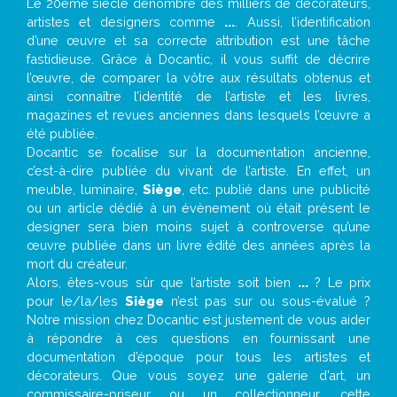
Le 20eme siècle dénombre des milliers de décorateurs,
artistes et designers comme
...
. Aussi, l’identification
d’une œuvre et sa correcte attribution est une tâche
fastidieuse. Grâce à Docantic, il vous suffit de décrire
l’œuvre, de comparer la vôtre aux résultats obtenus et
ainsi connaître l’identité de l’artiste et les livres,
magazines et revues anciennes dans lesquels l’œuvre a
été publiée.
Docantic se focalise sur la documentation ancienne,
c’est-à-dire publiée du vivant de l’artiste. En effet, un
meuble, luminaire,
Siège
, etc. publié dans une publicité
ou un article dédié à un évènement où était présent le
designer sera bien moins sujet à controverse qu’une
œuvre publiée dans un livre édité des années après la
mort du créateur.
Alors, êtes-vous sûr que l’artiste soit bien
...
? Le prix
pour le/la/les
Siège
n’est pas sur ou sous-évalué ?
Notre mission chez Docantic est justement de vous aider
à répondre à ces questions en fournissant une
documentation d’époque pour tous les artistes et
décorateurs. Que vous soyez une galerie d’art, un
commissaire-priseur ou un collectionneur, cette