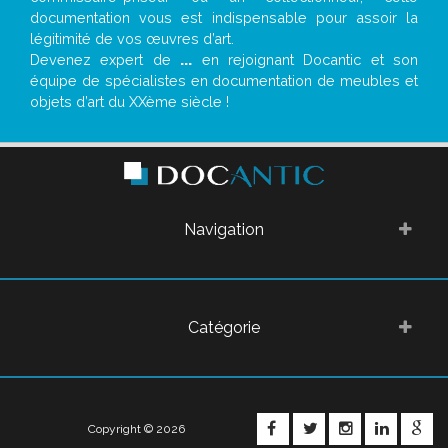
documentation vous est indispensable pour assoir la
légitimité de vos œuvres d’art.
Devenez expert de
...
en rejoignant Docantic et son
équipe de spécialistes en documentation de meubles et
objets d’art du XXème siècle !
Navigation
Catégorie
FACEBOOK
TWITTER
INSTAGRA
LINKE
G
Copyright © 2026