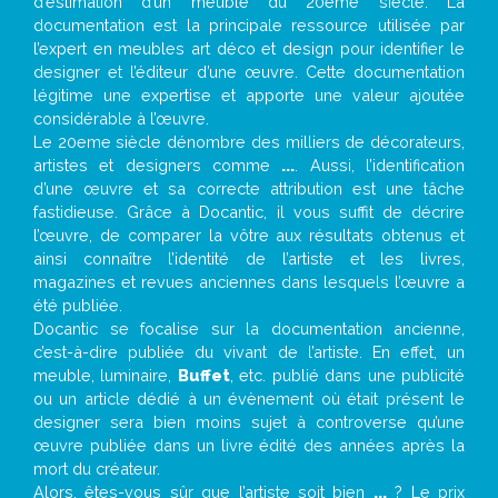
d’estimation d’un meuble du 20ème siècle. La
documentation est la principale ressource utilisée par
l’expert en meubles art déco et design pour identifier le
designer et l’éditeur d’une œuvre. Cette documentation
légitime une expertise et apporte une valeur ajoutée
considérable à l’œuvre.
Le 20eme siècle dénombre des milliers de décorateurs,
artistes et designers comme
...
. Aussi, l’identification
d’une œuvre et sa correcte attribution est une tâche
fastidieuse. Grâce à Docantic, il vous suffit de décrire
l’œuvre, de comparer la vôtre aux résultats obtenus et
ainsi connaître l’identité de l’artiste et les livres,
magazines et revues anciennes dans lesquels l’œuvre a
été publiée.
Docantic se focalise sur la documentation ancienne,
c’est-à-dire publiée du vivant de l’artiste. En effet, un
meuble, luminaire,
Buffet
, etc. publié dans une publicité
ou un article dédié à un évènement où était présent le
designer sera bien moins sujet à controverse qu’une
œuvre publiée dans un livre édité des années après la
mort du créateur.
Alors, êtes-vous sûr que l’artiste soit bien
...
? Le prix