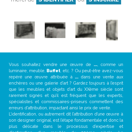
Vous souhaitez vendre une œuvre de
...
, comme un
luminaire, meuble,
Buffet
, etc. ? Ou peut-être avez-vous
repéré une œuvre attribuée à
...
dans une vente aux
enchères ou une galerie d’art ? Gardez toujours à l’esprit
que les meubles et objets d’art du XXème siècle sont
rarement signés et qu’il est fréquent que les experts,
spécialistes et commissaires-priseurs commettent des
erreurs d’attribution, impactant ainsi le prix de vente.
L’identification, ou autrement dit l’attribution d’une œuvre à
son designer original, est l’étape fondamentale et donc la
plus délicate dans le processus d’expertise et