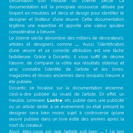
d’estimation d’un meuble du 20ème siècle. La
documentation est la principale ressource utilisée par
l’expert en meubles art déco et design pour identifier le
designer et l’éditeur d’une œuvre. Cette documentation
légitime une expertise et apporte une valeur ajoutée
considérable à l’œuvre.
Le 20eme siècle dénombre des milliers de décorateurs,
artistes et designers comme
...
. Aussi, l’identification
d’une œuvre et sa correcte attribution est une tâche
fastidieuse. Grâce à Docantic, il vous suffit de décrire
l’œuvre, de comparer la vôtre aux résultats obtenus et
ainsi connaître l’identité de l’artiste et les livres,
magazines et revues anciennes dans lesquels l’œuvre a
été publiée.
Docantic se focalise sur la documentation ancienne,
c’est-à-dire publiée du vivant de l’artiste. En effet, un
meuble, luminaire,
Lustre
, etc. publié dans une publicité
ou un article dédié à un évènement où était présent le
designer sera bien moins sujet à controverse qu’une
œuvre publiée dans un livre édité des années après la
mort du créateur.
Alors, êtes-vous sûr que l’artiste soit bien
...
? Le prix