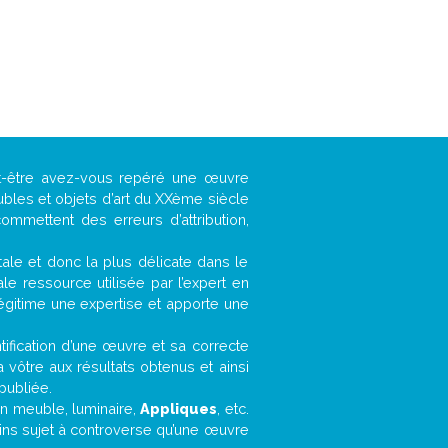
ut-être avez-vous repéré une œuvre
ubles et objets d’art du XXème siècle
ommettent des erreurs d’attribution,
ntale et donc la plus délicate dans le
e ressource utilisée par l’expert en
légitime une expertise et apporte une
entification d’une œuvre et sa correcte
a vôtre aux résultats obtenus et ainsi
publiée.
 un meuble, luminaire,
Appliques
, etc.
oins sujet à controverse qu’une œuvre