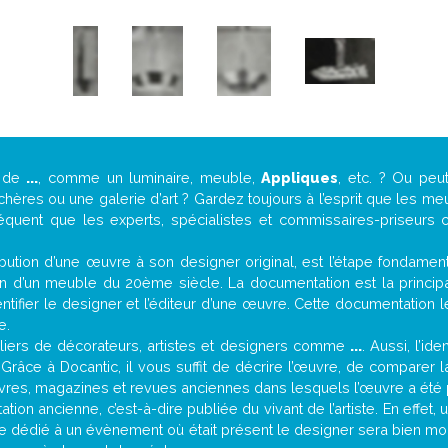
e de
...
, comme un luminaire, meuble,
Appliques
, etc. ? Ou pe
ères ou une galerie d’art ? Gardez toujours à l’esprit que les me
réquent que les experts, spécialistes et commissaires-priseurs c
attribution d’une œuvre à son designer original, est l’étape fondame
on d’un meuble du 20ème siècle. La documentation est la principal
tifier le designer et l’éditeur d’une œuvre. Cette documentation 
e.
iers de décorateurs, artistes et designers comme
...
. Aussi, l’id
. Grâce à Docantic, il vous suffit de décrire l’œuvre, de comparer l
es livres, magazines et revues anciennes dans lesquels l’œuvre a été 
ion ancienne, c’est-à-dire publiée du vivant de l’artiste. En effet,
cle dédié à un évènement où était présent le designer sera bien m