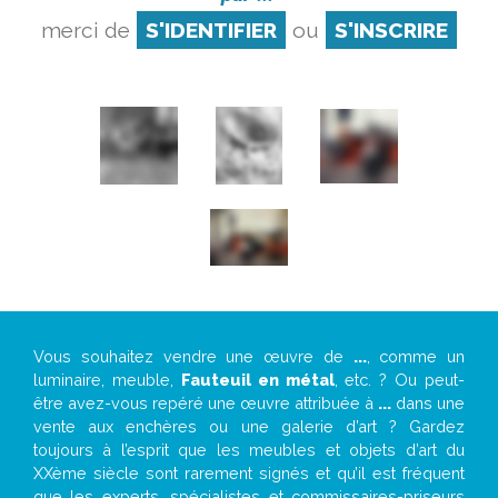
merci de
S'IDENTIFIER
ou
S'INSCRIRE
Vous souhaitez vendre une œuvre de
...
, comme un
luminaire, meuble,
Fauteuil en métal
, etc. ? Ou peut-
être avez-vous repéré une œuvre attribuée à
...
dans une
vente aux enchères ou une galerie d’art ? Gardez
toujours à l’esprit que les meubles et objets d’art du
XXème siècle sont rarement signés et qu’il est fréquent
que les experts, spécialistes et commissaires-priseurs