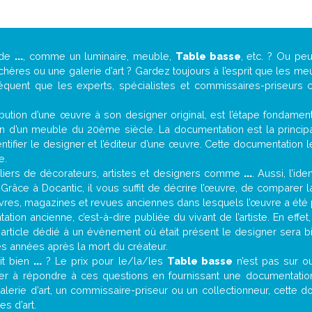
 de
...
, comme un luminaire, meuble,
Table basse
, etc. ? Ou pe
ères ou une galerie d’art ? Gardez toujours à l’esprit que les me
réquent que les experts, spécialistes et commissaires-priseurs c
attribution d’une œuvre à son designer original, est l’étape fondame
on d’un meuble du 20ème siècle. La documentation est la principal
tifier le designer et l’éditeur d’une œuvre. Cette documentation 
e.
iers de décorateurs, artistes et designers comme
...
. Aussi, l’id
. Grâce à Docantic, il vous suffit de décrire l’œuvre, de comparer l
es livres, magazines et revues anciennes dans lesquels l’œuvre a été 
tion ancienne, c’est-à-dire publiée du vivant de l’artiste. En effet
 article dédié à un évènement où était présent le designer sera 
s années après la mort du créateur.
oit bien
...
? Le prix pour le/la/les
Table basse
n’est pas sur o
er à répondre à ces questions en fournissant une documentation
erie d’art, un commissaire-priseur ou un collectionneur, cette 
s d’art.