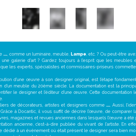
de
...
, comme un luminaire, meuble,
Lampe
, etc. ? Ou peut-être a
ne galerie d’art ? Gardez toujours à l’esprit que les meubles e
t que les experts, spécialistes et commissaires-priseurs commettent
attribution d’une œuvre à son designer original, est l’étape fondame
on d’un meuble du 20ème siècle. La documentation est la principal
tifier le designer et l’éditeur d’une œuvre. Cette documentation 
e.
iers de décorateurs, artistes et designers comme
...
. Aussi, l’id
. Grâce à Docantic, il vous suffit de décrire l’œuvre, de comparer l
es livres, magazines et revues anciennes dans lesquels l’œuvre a été 
ation ancienne, c’est-à-dire publiée du vivant de l’artiste. En eff
cle dédié à un évènement où était présent le designer sera bien m