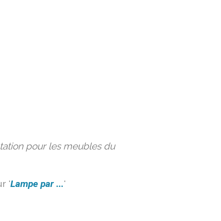
ation pour les meubles du
r '
Lampe par ...
'