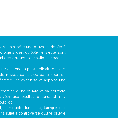
vez-vous repéré une œuvre attribuée à
t objets d’art du XXème siècle sont
 des erreurs d’attribution, impactant
ntale et donc la plus délicate dans le
e ressource utilisée par l’expert en
légitime une expertise et apporte une
entification d’une œuvre et sa correcte
a vôtre aux résultats obtenus et ainsi
publiée.
et, un meuble, luminaire,
Lampe
, etc.
oins sujet à controverse qu’une œuvre