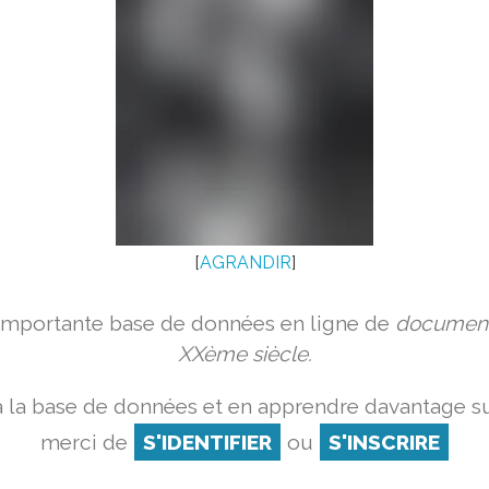
[
AGRANDIR
]
 importante base de données en ligne de
document
XXème siècle.
 la base de données et en apprendre davantage su
merci de
S'IDENTIFIER
ou
S'INSCRIRE