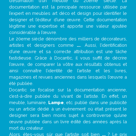
d’estimation d’un meuble du 20ème siècle. La
documentation est la principale ressource utilisée par
l’expert en meubles art déco et design pour identifier le
designer et l’éditeur d’une œuvre. Cette documentation
légitime une expertise et apporte une valeur ajoutée
considérable à l’œuvre.
Le 20eme siècle dénombre des milliers de décorateurs,
artistes et designers comme
...
. Aussi, l’identification
d’une œuvre et sa correcte attribution est une tâche
fastidieuse. Grâce à Docantic, il vous suffit de décrire
l’œuvre, de comparer la vôtre aux résultats obtenus et
ainsi connaître l’identité de l’artiste et les livres,
magazines et revues anciennes dans lesquels l’œuvre a
été publiée.
Docantic se focalise sur la documentation ancienne,
c’est-à-dire publiée du vivant de l’artiste. En effet, un
meuble, luminaire,
Lampe
, etc. publié dans une publicité
ou un article dédié à un évènement où était présent le
designer sera bien moins sujet à controverse qu’une
œuvre publiée dans un livre édité des années après la
mort du créateur.
Alors, êtes-vous sûr que l’artiste soit bien
...
? Le prix