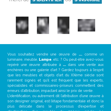
Vous souhaitez vendre une œuvre de
...
, comme un
luminaire, meuble,
Lampe
, etc. ? Ou peut-être avez-vous
repéré une œuvre attribuée à
...
dans une vente aux
enchères ou une galerie d’art ? Gardez toujours à l’esprit
que les meubles et objets d’art du XXème siècle sont
rarement signés et qu’il est fréquent que les experts,
spécialistes et commissaires-priseurs commettent des
erreurs d’attribution, impactant ainsi le prix de vente.
L’identification, ou autrement dit l’attribution d’une œuvre à
son designer original, est l’étape fondamentale et donc la
plus délicate dans le processus d’expertise et