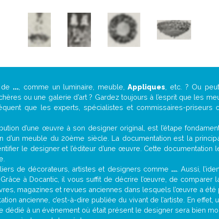
e de
...
, comme un luminaire, meuble,
Appliques
, etc. ? Ou pe
ères ou une galerie d’art ? Gardez toujours à l’esprit que les me
réquent que les experts, spécialistes et commissaires-priseurs c
attribution d’une œuvre à son designer original, est l’étape fondame
on d’un meuble du 20ème siècle. La documentation est la principal
tifier le designer et l’éditeur d’une œuvre. Cette documentation 
e.
iers de décorateurs, artistes et designers comme
...
. Aussi, l’id
. Grâce à Docantic, il vous suffit de décrire l’œuvre, de comparer l
es livres, magazines et revues anciennes dans lesquels l’œuvre a été 
ion ancienne, c’est-à-dire publiée du vivant de l’artiste. En effet,
cle dédié à un évènement où était présent le designer sera bien m