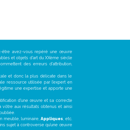
ut-être avez-vous repéré une œuvre
ubles et objets d’art du XXème siècle
ommettent des erreurs d’attribution,
ntale et donc la plus délicate dans le
e ressource utilisée par l’expert en
légitime une expertise et apporte une
entification d’une œuvre et sa correcte
a vôtre aux résultats obtenus et ainsi
publiée.
 un meuble, luminaire,
Appliques
, etc.
oins sujet à controverse qu’une œuvre