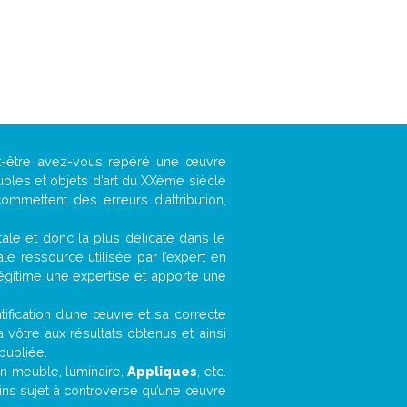
ut-être avez-vous repéré une œuvre
ubles et objets d’art du XXème siècle
ommettent des erreurs d’attribution,
ntale et donc la plus délicate dans le
e ressource utilisée par l’expert en
légitime une expertise et apporte une
entification d’une œuvre et sa correcte
a vôtre aux résultats obtenus et ainsi
publiée.
 un meuble, luminaire,
Appliques
, etc.
oins sujet à controverse qu’une œuvre