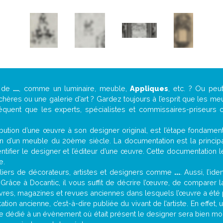
e de
...
, comme un luminaire, meuble,
Appliques
, etc. ? Ou pe
ères ou une galerie d’art ? Gardez toujours à l’esprit que les me
réquent que les experts, spécialistes et commissaires-priseurs c
attribution d’une œuvre à son designer original, est l’étape fondame
on d’un meuble du 20ème siècle. La documentation est la principal
tifier le designer et l’éditeur d’une œuvre. Cette documentation 
e.
iers de décorateurs, artistes et designers comme
...
. Aussi, l’id
. Grâce à Docantic, il vous suffit de décrire l’œuvre, de comparer l
es livres, magazines et revues anciennes dans lesquels l’œuvre a été 
ion ancienne, c’est-à-dire publiée du vivant de l’artiste. En effet,
cle dédié à un évènement où était présent le designer sera bien m