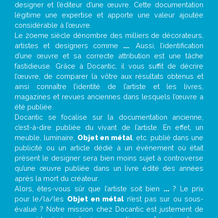
designer et l’éditeur d’une œuvre. Cette documentation
légitime une expertise et apporte une valeur ajoutée
considérable à l’œuvre.
Le 20eme siècle dénombre des milliers de décorateurs,
artistes et designers comme
...
. Aussi, l’identification
d’une œuvre et sa correcte attribution est une tâche
fastidieuse. Grâce à Docantic, il vous suffit de décrire
l’œuvre, de comparer la vôtre aux résultats obtenus et
ainsi connaître l’identité de l’artiste et les livres,
magazines et revues anciennes dans lesquels l’œuvre a
été publiée.
Docantic se focalise sur la documentation ancienne,
c’est-à-dire publiée du vivant de l’artiste. En effet, un
meuble, luminaire,
Objet en métal
, etc. publié dans une
publicité ou un article dédié à un évènement où était
présent le designer sera bien moins sujet à controverse
qu’une œuvre publiée dans un livre édité des années
après la mort du créateur.
Alors, êtes-vous sûr que l’artiste soit bien
...
? Le prix
pour le/la/les
Objet en métal
n’est pas sur ou sous-
évalué ? Notre mission chez Docantic est justement de