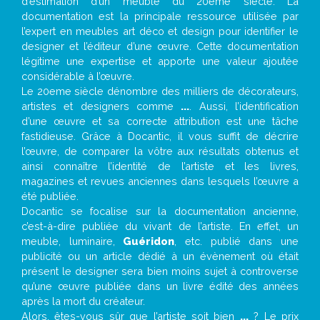
d’estimation d’un meuble du 20ème siècle. La
documentation est la principale ressource utilisée par
l’expert en meubles art déco et design pour identifier le
designer et l’éditeur d’une œuvre. Cette documentation
légitime une expertise et apporte une valeur ajoutée
considérable à l’œuvre.
Le 20eme siècle dénombre des milliers de décorateurs,
artistes et designers comme
...
. Aussi, l’identification
d’une œuvre et sa correcte attribution est une tâche
fastidieuse. Grâce à Docantic, il vous suffit de décrire
l’œuvre, de comparer la vôtre aux résultats obtenus et
ainsi connaître l’identité de l’artiste et les livres,
magazines et revues anciennes dans lesquels l’œuvre a
été publiée.
Docantic se focalise sur la documentation ancienne,
c’est-à-dire publiée du vivant de l’artiste. En effet, un
meuble, luminaire,
Guéridon
, etc. publié dans une
publicité ou un article dédié à un évènement où était
présent le designer sera bien moins sujet à controverse
qu’une œuvre publiée dans un livre édité des années
après la mort du créateur.
Alors, êtes-vous sûr que l’artiste soit bien
...
? Le prix