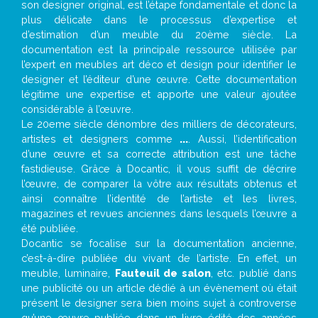
son designer original, est l’étape fondamentale et donc la
plus délicate dans le processus d’expertise et
d’estimation d’un meuble du 20ème siècle. La
documentation est la principale ressource utilisée par
l’expert en meubles art déco et design pour identifier le
designer et l’éditeur d’une œuvre. Cette documentation
légitime une expertise et apporte une valeur ajoutée
considérable à l’œuvre.
Le 20eme siècle dénombre des milliers de décorateurs,
artistes et designers comme
...
. Aussi, l’identification
d’une œuvre et sa correcte attribution est une tâche
fastidieuse. Grâce à Docantic, il vous suffit de décrire
l’œuvre, de comparer la vôtre aux résultats obtenus et
ainsi connaître l’identité de l’artiste et les livres,
magazines et revues anciennes dans lesquels l’œuvre a
été publiée.
Docantic se focalise sur la documentation ancienne,
c’est-à-dire publiée du vivant de l’artiste. En effet, un
meuble, luminaire,
Fauteuil de salon
, etc. publié dans
une publicité ou un article dédié à un évènement où était
présent le designer sera bien moins sujet à controverse
qu’une œuvre publiée dans un livre édité des années