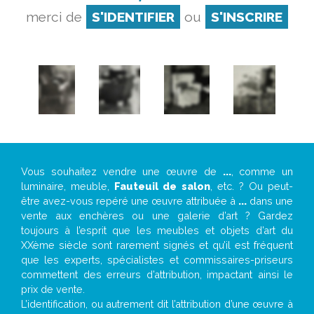
merci de
S'IDENTIFIER
ou
S'INSCRIRE
Vous souhaitez vendre une œuvre de
...
, comme un
luminaire, meuble,
Fauteuil de salon
, etc. ? Ou peut-
être avez-vous repéré une œuvre attribuée à
...
dans une
vente aux enchères ou une galerie d’art ? Gardez
toujours à l’esprit que les meubles et objets d’art du
XXème siècle sont rarement signés et qu’il est fréquent
que les experts, spécialistes et commissaires-priseurs
commettent des erreurs d’attribution, impactant ainsi le
prix de vente.
L’identification, ou autrement dit l’attribution d’une œuvre à