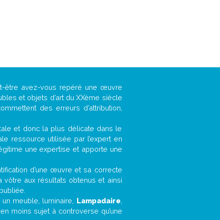
ut-être avez-vous repéré une œuvre
ubles et objets d’art du XXème siècle
ommettent des erreurs d’attribution,
ntale et donc la plus délicate dans le
e ressource utilisée par l’expert en
légitime une expertise et apporte une
entification d’une œuvre et sa correcte
a vôtre aux résultats obtenus et ainsi
publiée.
t, un meuble, luminaire,
Lampadaire
,
bien moins sujet à controverse qu’une