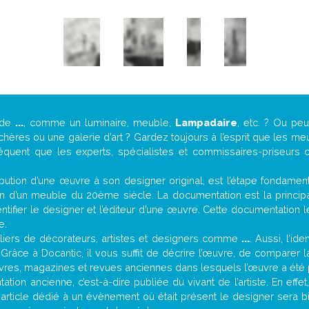
 de
...
, comme un luminaire, meuble,
Lampadaire
, etc. ? Ou pe
ères ou une galerie d’art ? Gardez toujours à l’esprit que les me
réquent que les experts, spécialistes et commissaires-priseurs c
attribution d’une œuvre à son designer original, est l’étape fondame
on d’un meuble du 20ème siècle. La documentation est la principal
tifier le designer et l’éditeur d’une œuvre. Cette documentation 
e.
iers de décorateurs, artistes et designers comme
...
. Aussi, l’id
. Grâce à Docantic, il vous suffit de décrire l’œuvre, de comparer l
es livres, magazines et revues anciennes dans lesquels l’œuvre a été 
tion ancienne, c’est-à-dire publiée du vivant de l’artiste. En effe
 article dédié à un évènement où était présent le designer sera 